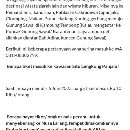
destinasi wisata ziarah lain dan wisata hiburan. Misalnya ke
Pemandian Cikahuripan, Patilasan Cakradewa Cipanjalu,
Ciramping, Makam Prabu Hariang Kuning, gerbang menuju
Gunung Sawal di Kampung Tembong (Kalau mengantar ke
Puncak Gunung Sawal/ Karantenan, saya ampun deh,
silahkan diantar Bah Ading, kuncen Gunung Sawal).
Berikut ini, beberapa pertanyaan yang sering masuk ke WA
081908882799:
1.
Berapa tiket masuk ke kawasan Situ Lengkong Panjalu?
Saat ini, saya menulis 6 Juni 2025, harga tiket masuk Rp 10
Ribu/ orang
2.
Berapa bayar tiket/ ongkos naik perahu untuk
menyeberang ke Nusa Larang, tempat dimakamkannya
Prabu Hariang Kancana alias Syekh Sayyit Ali bin