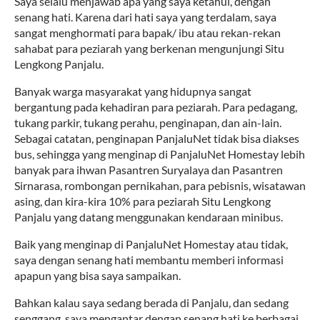
Saya selalu menjawab apa yang saya ketahui, dengan
senang hati. Karena dari hati saya yang terdalam, saya
sangat menghormati para bapak/ ibu atau rekan-rekan
sahabat para peziarah yang berkenan mengunjungi Situ
Lengkong Panjalu.
Banyak warga masyarakat yang hidupnya sangat
bergantung pada kehadiran para peziarah. Para pedagang,
tukang parkir, tukang perahu, penginapan, dan ain-lain.
Sebagai catatan, penginapan PanjaluNet tidak bisa diakses
bus, sehingga yang menginap di PanjaluNet Homestay lebih
banyak para ihwan Pasantren Suryalaya dan Pasantren
Sirnarasa, rombongan pernikahan, para pebisnis, wisatawan
asing, dan kira-kira 10% para peziarah Situ Lengkong
Panjalu yang datang menggunakan kendaraan minibus.
Baik yang menginap di PanjaluNet Homestay atau tidak,
saya dengan senang hati membantu memberi informasi
apapun yang bisa saya sampaikan.
Bahkan kalau saya sedang berada di Panjalu, dan sedang
senggang, saya mengantar dengan senang hati ke berbagai