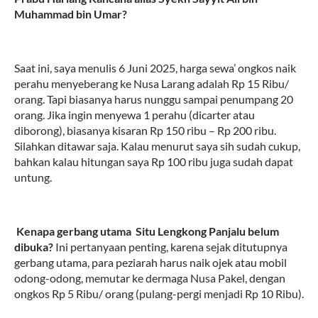
Muhammad bin Umar?
Saat ini, saya menulis 6 Juni 2025, harga sewa’ ongkos naik
perahu menyeberang ke Nusa Larang adalah Rp 15 Ribu/
orang. Tapi biasanya harus nunggu sampai penumpang 20
orang. Jika ingin menyewa 1 perahu (dicarter atau
diborong), biasanya kisaran Rp 150 ribu – Rp 200 ribu.
Silahkan ditawar saja. Kalau menurut saya sih sudah cukup,
bahkan kalau hitungan saya Rp 100 ribu juga sudah dapat
untung.
3.
Kenapa gerbang utama
Situ Lengkong Panjalu belum
dibuka?
Ini pertanyaan penting, karena sejak ditutupnya
gerbang utama, para peziarah harus naik ojek atau mobil
odong-odong, memutar ke dermaga Nusa Pakel, dengan
ongkos Rp 5 Ribu/ orang (pulang-pergi menjadi Rp 10 Ribu).