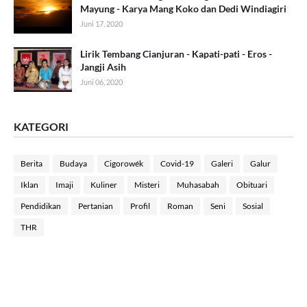
Mayung - Karya Mang Koko dan Dedi Windiagiri
Juni 17, 2020
Lirik Tembang Cianjuran - Kapati-pati - Eros -
Jangji Asih
Juni 06, 2020
KATEGORI
Berita
Budaya
Cigorowék
Covid-19
Galeri
Galur
Iklan
Imaji
Kuliner
Misteri
Muhasabah
Obituari
Pendidikan
Pertanian
Profil
Roman
Seni
Sosial
THR