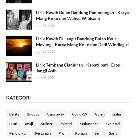
Lirik Kawih Bulan Bandung Panineungan - Karya
Mang Koko dan Wahyu Wibisana
Juni 16, 2020
Lirik Kawih Di Langit Bandung Bulan Keur
Mayung - Karya Mang Koko dan Dedi Windiagiri
Juni 17, 2020
Lirik Tembang Cianjuran - Kapati-pati - Eros -
Jangji Asih
Juni 06, 2020
KATEGORI
Berita
Budaya
Cigorowék
Covid-19
Galeri
Galur
Iklan
Imaji
Kuliner
Misteri
Muhasabah
Obituari
Pendidikan
Pertanian
Profil
Roman
Seni
Sosial