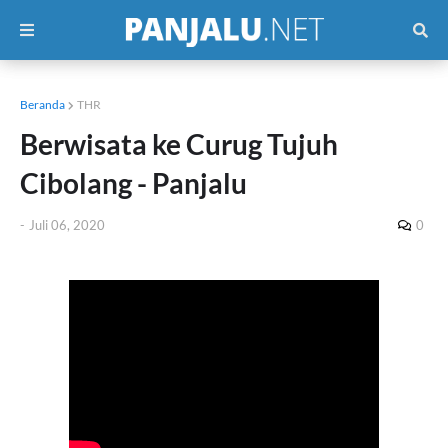
Beranda
THR
Berwisata ke Curug Tujuh
Cibolang - Panjalu
-
Juli 06, 2020
0