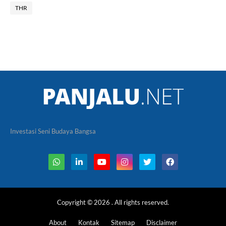
THR
Investasi Seni Budaya Bangsa
Copyright ©
2026
. All rights reserved.
About
Kontak
Sitemap
Disclaimer